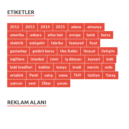
ETIKETLER
2012
2013
2014
2015
adana
almanya
amerika
ankara
atlas halı
avrupa
balık
bursa
elektrik
eskişehir
fabrika
featured
fiyat
gaziantep
goldsit bursa
Hes Kablo
ihracat
iletişim
ingiltere
istanbul
izmir
iş dünyası
kayseri
kobi
kobi kredileri
kobiler
konya
kredi
mersin
ordu
ortaklık
Penti
satış
soma
THY
türkiye
Yataş
yatırım
yeni
Ülker
çorum
REKLAM ALANI