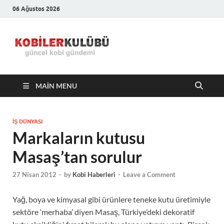
06 Ağustos 2026
Kobiler
En Güncel Kobi Haberleri
Kulübü –
MAIN MENU
En Güncel
Kobi
İŞ DÜNYASI
Markaların kutusu
Haberleri
Masaş’tan sorulur
27 Nisan 2012
-
by
Kobi Haberleri
-
Leave a Comment
Yağ, boya ve kimyasal gibi ürünlere teneke kutu üretimiyle
sektöre ‘merhaba’ diyen Masaş, Türkiye’deki dekoratif