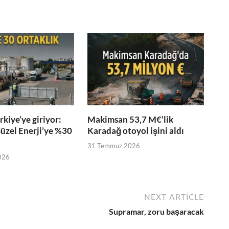
kiye’ye giriyor:
Makimsan 53,7 M€’lik
üzel Enerji’ye %30
Karadağ otoyol işini aldı
31 Temmuz 2026
026
NEXT ARTICLE
Supramar, zoru başaracak