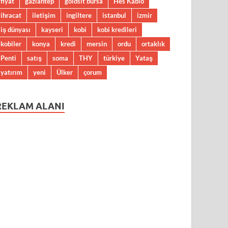
fiyat
gaziantep
goldsit bursa
Hes Kablo
ihracat
iletişim
ingiltere
istanbul
izmir
iş dünyası
kayseri
kobi
kobi kredileri
kobiler
konya
kredi
mersin
ordu
ortaklık
Penti
satış
soma
THY
türkiye
Yataş
yatırım
yeni
Ülker
çorum
REKLAM ALANI