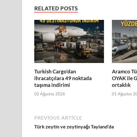
RELATED POSTS
Turkish Cargo’dan
Aramco Tür
ihracatçılara 49 noktada
OYAK ile G
taşıma indirimi
ortaklık
02 Ağustos 2026
01 Ağustos 2
PREVIOUS ARTICLE
Türk zeytin ve zeytinyağı Tayland’da