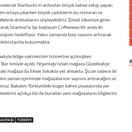
enelerde Starbucks’ın ardından birçok kahve satışı yapan
sim ortaya çıkarken büyük caddelerin bu restoran ve
afelerle dolduklarını söyleyebiliriz. Şimdi ülkemize giren
arak İstanbul’la işe başlayan Coffeeway bir anda iki
ulaşımı hedefliyor. Yakın zamanda bayi sayısını artıracak
ddebostan’da bulunmakta.
ıyla bölge sakinlerinin hizmetine açılmışken
Bar ismiyle açıldı. Nişantaşı’ndaki mağaza Güzelbahçe
aki mağaza da İskele Sokakta yer almakta. Şu an sadece iki
 zaman içerisinde mağazalarının sayısını artıracağını ve
oruz. Bakalım Türkiye’deki kızgın kahve piyasasında yer
elerini açtıkça biz de buradan yeni mağazaların bilgilerini
ŞANTAŞI
TÜRKIYE