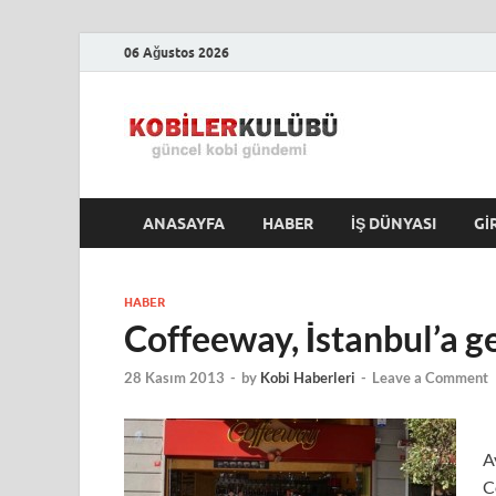
06 Ağustos 2026
Kobile
En Güncel Kobi Hab
ANASAYFA
HABER
İŞ DÜNYASI
GI
HABER
Coffeeway, İstanbul’a ge
28 Kasım 2013
-
by
Kobi Haberleri
-
Leave a Comment
A
C