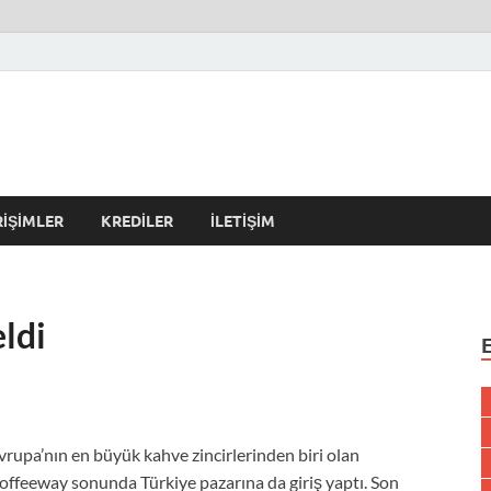
r Kulübü – En Güncel Kobi
erleri
RIŞIMLER
KREDILER
İLETIŞIM
ldi
vrupa’nın en büyük kahve zincirlerinden biri olan
offeeway sonunda Türkiye pazarına da giriş yaptı. Son