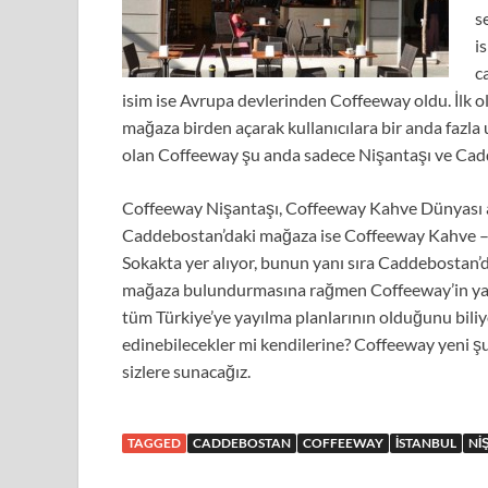
s
i
c
isim ise Avrupa devlerinden Coffeeway oldu. İlk ol
mağaza birden açarak kullanıcılara bir anda fazla 
olan Coffeeway şu anda sadece Nişantaşı ve Ca
Coffeeway Nişantaşı, Coffeeway Kahve Dünyası ad
Caddebostan’daki mağaza ise Coffeeway Kahve – 
Sokakta yer alıyor, bunun yanı sıra Caddebostan’d
mağaza bulundurmasına rağmen Coffeeway’in yakın
tüm Türkiye’ye yayılma planlarının olduğunu biliy
edinebilecekler mi kendilerine? Coffeeway yeni şub
sizlere sunacağız.
TAGGED
CADDEBOSTAN
COFFEEWAY
ISTANBUL
NI