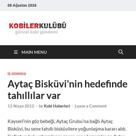
08 Ağustos 2026
Kobiler
En Güncel Kobi Haberleri
Kulübü –
MAIN MENU
En Güncel
Kobi
İŞ DÜNYASI
Aytaç Bisküvi’nin hedefinde
Haberleri
tahıllılar var
13 Nisan 2012
-
by
Kobi Haberleri
-
Leave a Comment
Kayseri’nin göz bebeği, Aytaç Grubu’na bağlı Aytaç
Bisküvi, bu sene tahıllı bisküvilere yoğunlaşma kararı aldı.