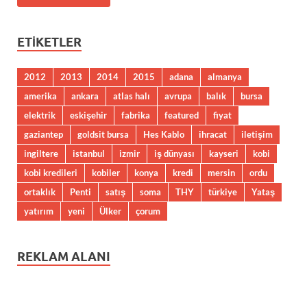
ETIKETLER
2012
2013
2014
2015
adana
almanya
amerika
ankara
atlas halı
avrupa
balık
bursa
elektrik
eskişehir
fabrika
featured
fiyat
gaziantep
goldsit bursa
Hes Kablo
ihracat
iletişim
ingiltere
istanbul
izmir
iş dünyası
kayseri
kobi
kobi kredileri
kobiler
konya
kredi
mersin
ordu
ortaklık
Penti
satış
soma
THY
türkiye
Yataş
yatırım
yeni
Ülker
çorum
REKLAM ALANI