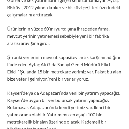
Gofret ve kek yatırımlarını geçen sene tamamlayan Aytaç
Bisküvi, 2012 yılında kraker ve bisküvi çeşitleri üzerindeki
çalışmalarını arttıracak.
Ürünlerinin yüzde 60’ını yurtdışına ihraç eden firma,
mevcut yerinin yetmemesi sebebiyle yeni bir fabrika
arazisi arayışına girdi.
Şu anki yerlerinin mevcut kapasiteyi artık karşılamadığını
ifade eden Aytaç Ak Gıda Sanayi Genel Müdürü Fikri
Ekici, “Şu anda 15 bin metrekare yerimiz var. Fakat bu alan
bize yeterli gelmiyor. Yeni bir yer arıyoruz.
Kayseri’de ya da Adapazarı’nda yeni bir yatırım yapacağız.
Kayseri’de uygun bir yer bulursak yatırım yapacağız.
Bulamasak Adapazarı’nda kendi yerimiz var. İkinci bir
yatım orada olabilir. Yatırımımız en aşağı 100 bin
metrekarelik bir alan üzerinde olacak. Kademeli bir
büyüme planlıyoruz” dedi.