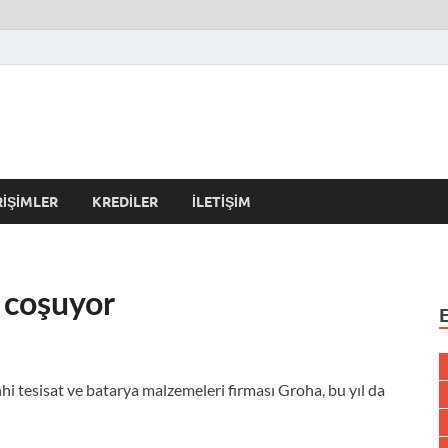
r Kulübü – En Güncel Kobi
erleri
RIŞIMLER
KREDILER
İLETIŞIM
 coşuyor
hi tesisat ve batarya malzemeleri firması Groha, bu yıl da