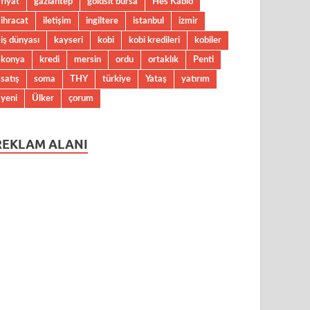
fiyat
gaziantep
goldsit bursa
Hes Kablo
ihracat
iletişim
ingiltere
istanbul
izmir
iş dünyası
kayseri
kobi
kobi kredileri
kobiler
konya
kredi
mersin
ordu
ortaklık
Penti
satış
soma
THY
türkiye
Yataş
yatırım
yeni
Ülker
çorum
REKLAM ALANI