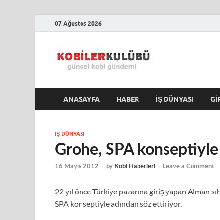
07 Ağustos 2026
Kobile
En Güncel Kobi Hab
ANASAYFA
HABER
İŞ DÜNYASI
GI
İŞ DÜNYASI
Grohe, SPA konseptiyle
16 Mayıs 2012
-
by
Kobi Haberleri
-
Leave a Comment
22 yıl önce Türkiye pazarına giriş yapan Alman sıh
SPA konseptiyle adından söz ettiriyor.