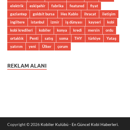
elektrik
eskişehir
fabrika
featured
fiyat
gaziantep
goldsit bursa
Hes Kablo
ihracat
iletişim
ingiltere
istanbul
izmir
iş dünyası
kayseri
kobi
kobi kredileri
kobiler
konya
kredi
mersin
ordu
ortaklık
Penti
satış
soma
THY
türkiye
Yataş
yatırım
yeni
Ülker
çorum
REKLAM ALANI
Copyright © 2026
Kobiler Kulübü - En Güncel Kobi Haberleri
.