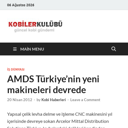
06 Ağustos 2026
Kobiler
En Güncel Kobi Haberleri
Kulübü –
MAIN MENU
En Güncel
Kobi
İŞ DÜNYASI
AMDS Türkiye’nin yeni
Haberleri
makineleri devrede
20 Nisan 2012
-
by
Kobi Haberleri
-
Leave a Comment
Yapısal çelik levha delme ve işleme CNC makinesini yıl
içerisinde devreye sokan Arcelor Mittal Distribution