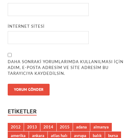
İNTERNET SITESI
DAHA SONRAKI YORUMLARIMDA KULLANILMASI IÇIN
ADIM, E-POSTA ADRESIM VE SITE ADRESIM BU
TARAYICIYA KAYDEDILSIN.
ETIKETLER
2012
2013
2014
2015
adana
almanya
amerika
ankara
atlas halı
avrupa
balık
bursa