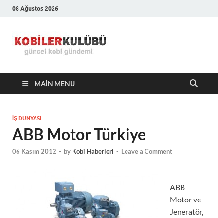
08 Ağustos 2026
Kobiler
En Güncel Kobi Haberleri
Kulübü –
MAIN MENU
En Güncel
Kobi
İŞ DÜNYASI
ABB Motor Türkiye
Haberleri
06 Kasım 2012
-
by
Kobi Haberleri
-
Leave a Comment
ABB
Motor ve
Jeneratör,