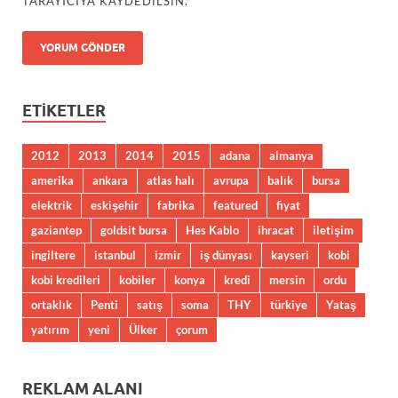
TARAYICIYA KAYDEDILSIN.
ETIKETLER
2012
2013
2014
2015
adana
almanya
amerika
ankara
atlas halı
avrupa
balık
bursa
elektrik
eskişehir
fabrika
featured
fiyat
gaziantep
goldsit bursa
Hes Kablo
ihracat
iletişim
ingiltere
istanbul
izmir
iş dünyası
kayseri
kobi
kobi kredileri
kobiler
konya
kredi
mersin
ordu
ortaklık
Penti
satış
soma
THY
türkiye
Yataş
yatırım
yeni
Ülker
çorum
REKLAM ALANI