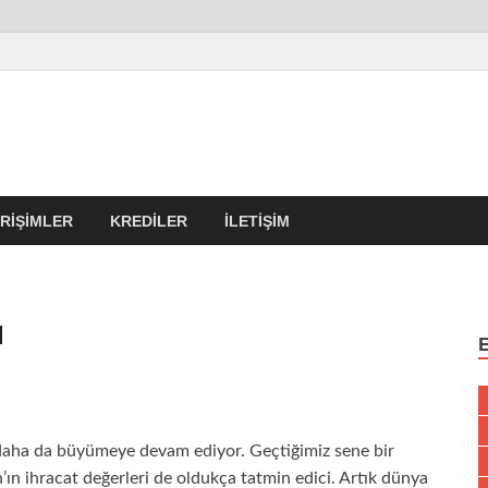
r Kulübü – En Güncel Kobi
erleri
IRIŞIMLER
KREDILER
İLETIŞIM
ı
 daha da büyümeye devam ediyor. Geçtiğimiz sene bir
n ihracat değerleri de oldukça tatmin edici. Artık dünya