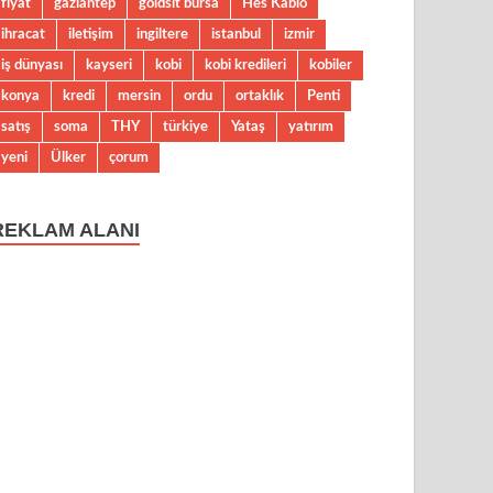
fiyat
gaziantep
goldsit bursa
Hes Kablo
ihracat
iletişim
ingiltere
istanbul
izmir
iş dünyası
kayseri
kobi
kobi kredileri
kobiler
konya
kredi
mersin
ordu
ortaklık
Penti
satış
soma
THY
türkiye
Yataş
yatırım
yeni
Ülker
çorum
REKLAM ALANI