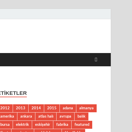
 Haberleri
ETIKETLER
2012
2013
2014
2015
adana
almanya
amerika
ankara
atlas halı
avrupa
balık
bursa
elektrik
eskişehir
fabrika
featured