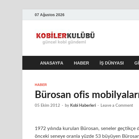
07 Ağustos 2026
Kobile
En Güncel Kobi Hab
ANASAYFA
HABER
İŞ DÜNYASI
G
HABER
Bürosan ofis mobilyalar
05 Ekim 2012
-
by
Kobi Haberleri
-
Leave a Comment
1972 yılında kurulan Bürosan, seneler geçtikçe
önceki seneye oranla yüzde 53 büyüyen Bürosan’ı