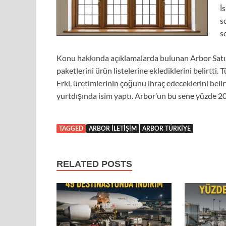
İ
s
s
Konu hakkında açıklamalarda bulunan Arbor Satış
paketlerini ürün listelerine eklediklerini belirtt
Erki, üretimlerinin çoğunu ihraç edeceklerini belir
yurtdışında isim yaptı. Arbor’un bu sene yüzde 2
TAGGED
ARBOR ILETIŞIM
ARBOR TÜRKIYE
RELATED POSTS