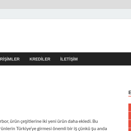
r Kulübü – En Güncel Kobi
erleri
IRIŞIMLER
KREDILER
İLETIŞIM
rbor, ürün çeşitlerine iki yeni ürün daha ekledi. Bu
rünlerin Türkiye’ye girmesi önemli bir iş çünkü şu anda