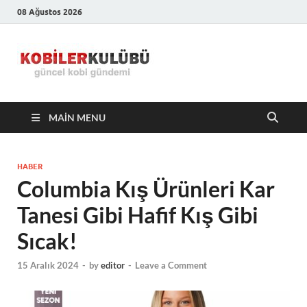
08 Ağustos 2026
Kobiler
En Güncel Kobi Haberleri
Kulübü –
MAIN MENU
En Güncel
Kobi
HABER
Columbia Kış Ürünleri Kar
Haberleri
Tanesi Gibi Hafif Kış Gibi
Sıcak!
15 Aralık 2024
-
by
editor
-
Leave a Comment