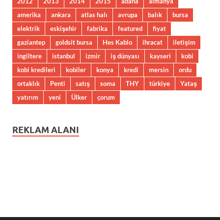
2012
2013
2014
2015
adana
almanya
amerika
ankara
atlas halı
avrupa
balık
bursa
elektrik
eskişehir
fabrika
featured
fiyat
gaziantep
goldsit bursa
Hes Kablo
ihracat
iletişim
ingiltere
istanbul
izmir
iş dünyası
kayseri
kobi
kobi kredileri
kobiler
konya
kredi
mersin
ordu
ortaklık
Penti
satış
soma
THY
türkiye
Yataş
yatırım
yeni
Ülker
çorum
REKLAM ALANI