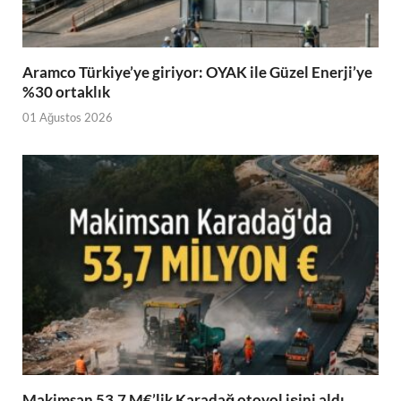
Aramco Türkiye’ye giriyor: OYAK ile Güzel Enerji’ye
%30 ortaklık
01 Ağustos 2026
Makimsan 53,7 M€’lik Karadağ otoyol işini aldı